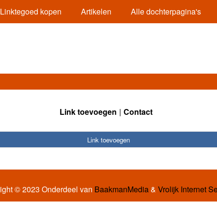
Linktegoed kopen
Artikelen
Alle dochterpagina's
Link toevoegen
Contact
Link toevoegen
ight © 2023 Onderdeel van
BaakmanMedia
&
Vrolijk Internet S